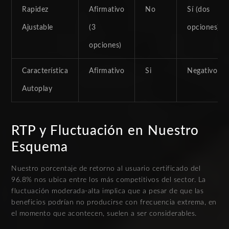
Rapidez
Afirmativo
No
Sí (dos
Ajustable
(3
opciones)
opciones)
Característica
Afirmativo
Si
Negativo
Autoplay
RTP y Fluctuación en Nuestro
Esquema
Nuestro porcentaje de retorno al usuario certificado del
96.8% nos ubica entre los más competitivos del sector. La
fluctuación moderada-alta implica que a pesar de que las
beneficios podrían no producirse con frecuencia extrema, en
el momento que acontecen, suelen a ser considerables.