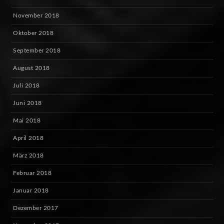
November 2018
Oktober 2018
September 2018
August 2018
Juli 2018
Juni 2018
Mai 2018
April 2018
März 2018
Februar 2018
Januar 2018
Dezember 2017