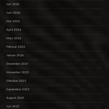
Juli 2026
Juni 2026
Mai 2026
April 2026
März 2026
Februar 2026
Januar 2026
Dezember 2025
November 2025
Oktober 2025
September 2025
August 2025
Juli 2025