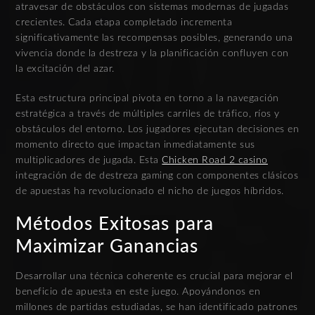
atravesar de obstáculos con sistemas modernas de jugadas
crecientes. Cada etapa completado incrementa
significativamente las recompensas posibles, generando una
vivencia donde la destreza y la planificación confluyen con
la excitación del azar.
Esta estructura principal pivota en torno a la navegación
estratégica a través de múltiples carriles de tráfico, ríos y
obstáculos del entorno. Los jugadores ejecutan decisiones en
momento directo que impactan inmediatamente sus
multiplicadores de jugada. Esta
Chicken Road 2 casino
integración de de destreza gaming con componentes clásicos
de apuestas ha revolucionado el nicho de juegos híbridos.
Métodos Exitosas para
Maximizar Ganancias
Desarrollar una técnica coherente es crucial para mejorar el
beneficio de apuesta en este juego. Apoyándonos en
millones de partidas estudiadas, se han identificado patrones