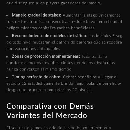
que distinguen a los players ganadores del medio.
Manejo gradual de stakes:
Aumentar la stake únicamente
tras de tres triunfos consecutivas reduce la vulnerabilidad al
peligro mientras capitaliza rachas beneficiosas
Reconocimiento de modelos de tráfico:
Los iniciales 5 seg
de todo nivel muestran el patrón de barreras que se repetirá
con variaciones anticipables
Zonas de protección momentáneas:
Toda pantalla
contiene al menos dos ubicaciones donde los obstáculos
nunca convergen al mismo tiempo
Timing perfecto de cobro:
Cobrar beneficios al llegar el
estadio 12 estadísticamente brinda mejor balance beneficio-
riesgo que procurar completar los 20 niveles
Comparativa con Demás
Variantes del Mercado
El sector de games arcade de casino ha experimentado