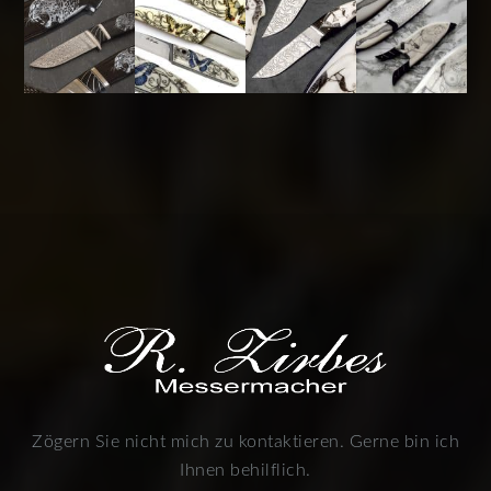
Zögern Sie nicht mich zu kontaktieren. Gerne bin ich
Ihnen behilflich.