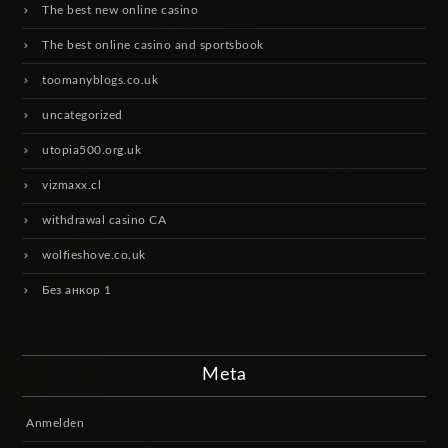
The best new online casino
The best online casino and sportsbook
toomanyblogs.co.uk
uncategorized
utopia500.org.uk
vizmaxx.cl
withdrawal casino CA
wolfieshove.co.uk
Без анкор 1
Meta
Anmelden