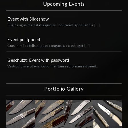
Upcoming Events
Event with Slideshow
Fugit augue maiestatis quo eu, ocurreret appellantur [...]
Event postponed
Cras in mi at felis aliquet congue. Ut a est eget [...]
Geschützt: Event with password
Vestibulum erat wis, condimentum sed ornare sit amet.
Portfolio Gallery