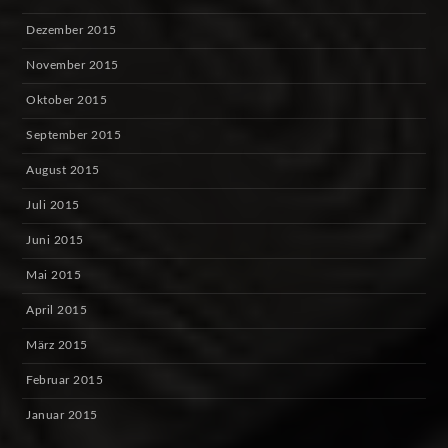
Dezember 2015
November 2015
Oktober 2015
September 2015
August 2015
Juli 2015
Juni 2015
Mai 2015
April 2015
März 2015
Februar 2015
Januar 2015