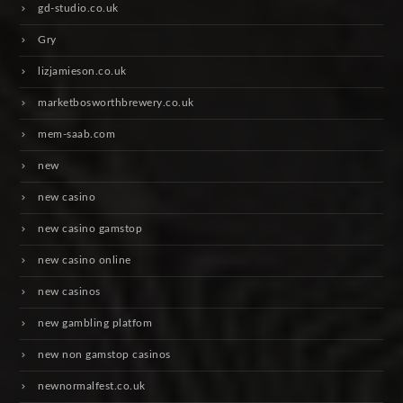
gd-studio.co.uk
Gry
lizjamieson.co.uk
marketbosworthbrewery.co.uk
mem-saab.com
new
new casino
new casino gamstop
new casino online
new casinos
new gambling platfom
new non gamstop casinos
newnormalfest.co.uk