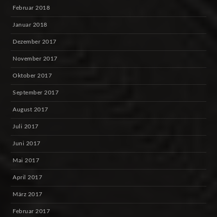
Februar 2018
Januar 2018
Dezember 2017
November 2017
Oktober 2017
September 2017
August 2017
Juli 2017
Juni 2017
Mai 2017
April 2017
März 2017
Februar 2017