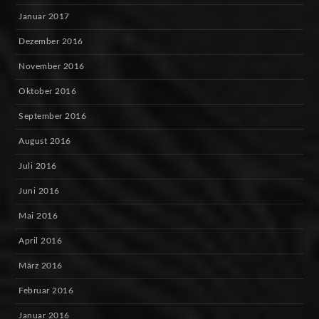
Januar 2017
Dezember 2016
November 2016
Oktober 2016
September 2016
August 2016
Juli 2016
Juni 2016
Mai 2016
April 2016
März 2016
Februar 2016
Januar 2016