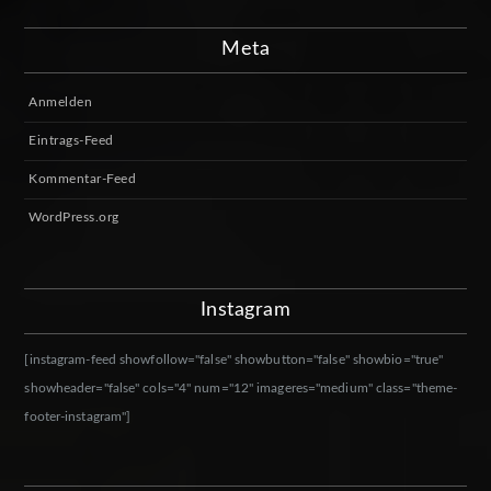
Meta
Anmelden
Eintrags-Feed
Kommentar-Feed
WordPress.org
Instagram
[instagram-feed showfollow="false" showbutton="false" showbio="true"
showheader="false" cols="4" num="12" imageres="medium" class="theme-
footer-instagram"]