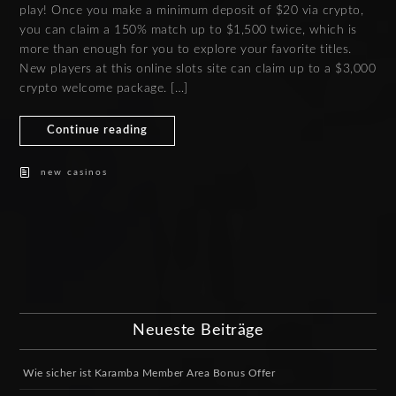
play! Once you make a minimum deposit of $20 via crypto,
you can claim a 150% match up to $1,500 twice, which is
more than enough for you to explore your favorite titles.
New players at this online slots site can claim up to a $3,000
crypto welcome package. […]
Continue reading
new casinos
Neueste Beiträge
Wie sicher ist Karamba Member Area Bonus Offer