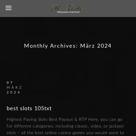
Monthly Archives:
März 2024
07
MÄRZ
2024
best slots 105txt
Highest Paying Slots Best Payout & RTP Here, you can go
for different categories, including classic, video, or jackpot
slots – all the best online casino games you would want to