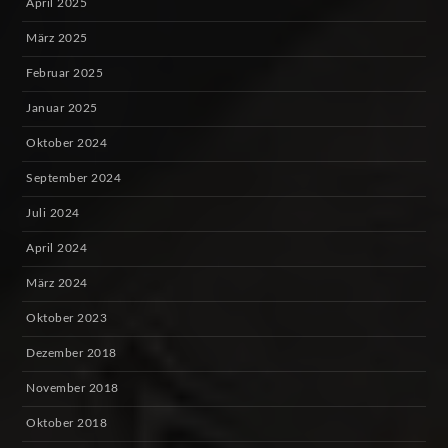
April 2025
März 2025
Februar 2025
Januar 2025
Oktober 2024
September 2024
Juli 2024
April 2024
März 2024
Oktober 2023
Dezember 2018
November 2018
Oktober 2018