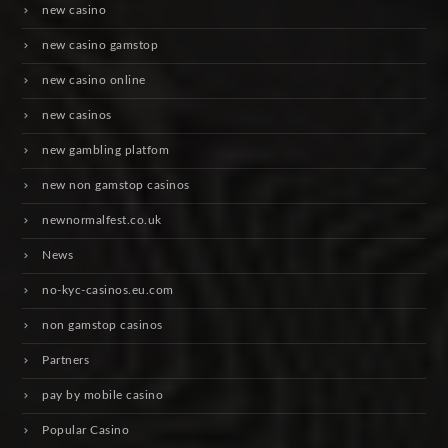
new casino
new casino gamstop
new casino online
new casinos
new gambling platfom
new non gamstop casinos
newnormalfest.co.uk
News
no-kyc-casinos.eu.com
non gamstop casinos
Partners
pay by mobile casino
Popular Casino