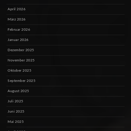
April 2026
März 2026
Februar 2026
Januar 2026
Dezember 2025
November 2025
Oktober 2025
September 2025
August 2025
Juli 2025
Juni 2025
Mai 2025