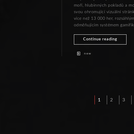
moří, hlubinných pokladů a mo
svou ohromující vizuální strán
více než 13 000 her, rozsáhlý
odměňujícím systémem gamifik
Continue reading
new
1
2
3