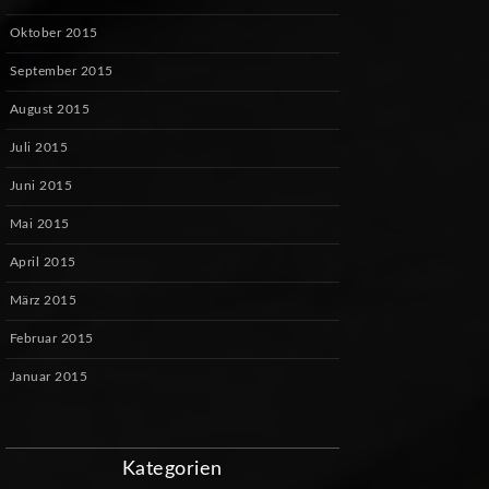
Oktober 2015
September 2015
August 2015
Juli 2015
Juni 2015
Mai 2015
April 2015
März 2015
Februar 2015
Januar 2015
Kategorien