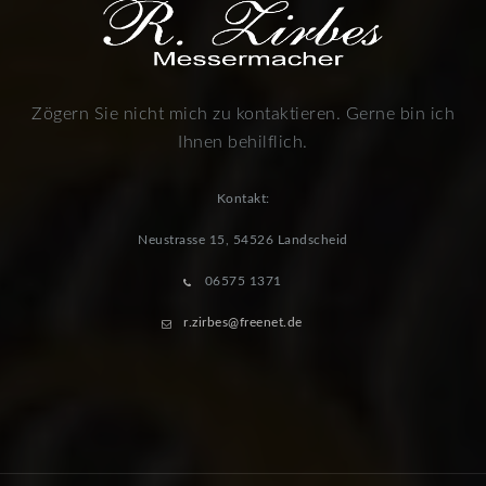
Zögern Sie nicht mich zu kontaktieren. Gerne bin ich
Ihnen behilflich.
Kontakt:
Neustrasse 15, 54526
Landscheid
06575 1371
r.zirbes@freenet.de