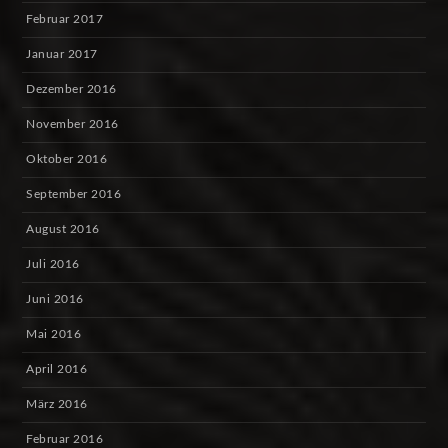
Februar 2017
Januar 2017
Dezember 2016
November 2016
Oktober 2016
September 2016
August 2016
Juli 2016
Juni 2016
Mai 2016
April 2016
März 2016
Februar 2016