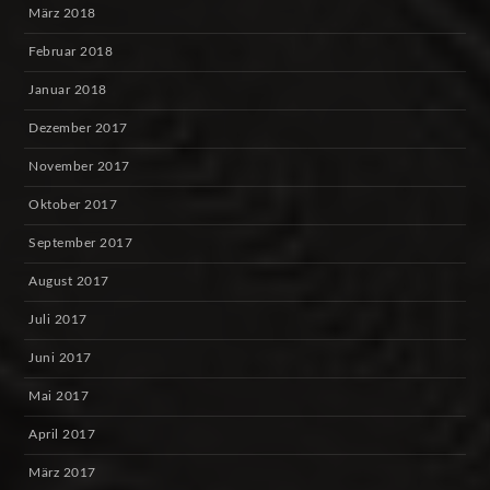
März 2018
Februar 2018
Januar 2018
Dezember 2017
November 2017
Oktober 2017
September 2017
August 2017
Juli 2017
Juni 2017
Mai 2017
April 2017
März 2017