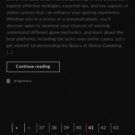
explore effective strategies, essential tips, and key aspects of
online casinos that can enhance your gaming experience.
Whether you’re a novice or a seasoned player, you’ll
discover ways to maximize your chances of winning,
understand different game mechanics, and learn about the
best platforms, including the lucky ones online casino. Let’s
get started! Understanding the Basics of Online Gambling:
[…]
Continue reading
Allgemein
«
‹
37
38
39
40
41
42
43