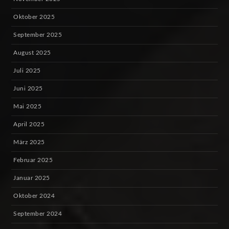
Oktober 2025
September 2025
August 2025
Juli 2025
Juni 2025
Mai 2025
April 2025
März 2025
Februar 2025
Januar 2025
Oktober 2024
September 2024